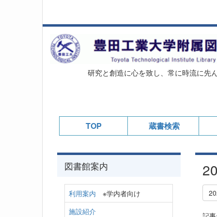
研究と創造に心を致し、常に時流に先
TOP
蔵書検索
図書館案内
2
2
利用案内
※学内者向け
施設紹介
記事