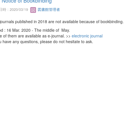
Notice of Bookbinding
時 : 2020/03/19
図書館管理者
journals published in 2018 are not available because of bookbinding.
od : 16 Mar. 2020 - The middle of May.
 of them are available as e-journal. >>
electronic journal
ou have any questions, please do not hesitate to ask.