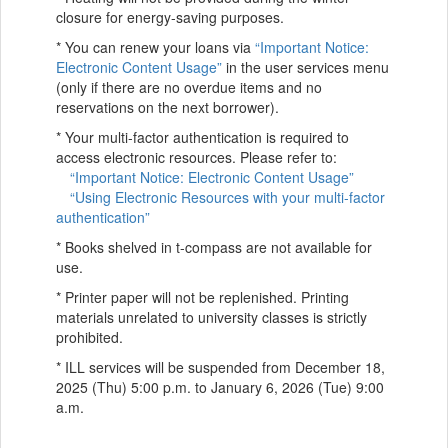
closure for energy-saving purposes.
* You can renew your loans via
“Important Notice:
Electronic Content Usage”
in the user services menu
(only if there are no overdue items and no
reservations on the next borrower).
* Your multi-factor authentication is required to
access electronic resources. Please refer to:
“Important Notice: Electronic Content Usage”
“Using Electronic Resources with your multi-factor
authentication”
* Books shelved in t-compass are not available for
use.
* Printer paper will not be replenished. Printing
materials unrelated to university classes is strictly
prohibited.
* ILL services will be suspended from December 18,
2025 (Thu) 5:00 p.m. to January 6, 2026 (Tue) 9:00
a.m.