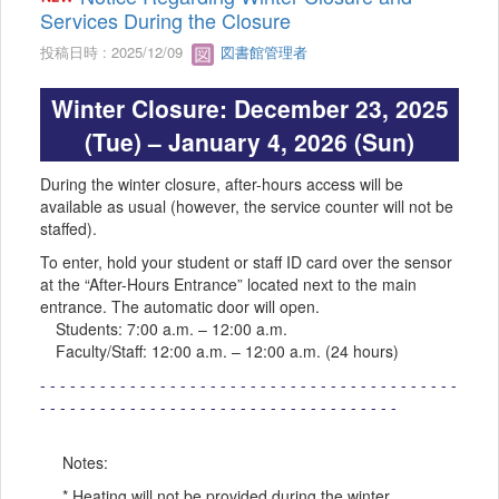
Services During the Closure
投稿日時 : 2025/12/09
図書館管理者
Winter Closure: December 23, 2025
(Tue) – January 4, 2026 (Sun)
During the winter closure, after-hours access will be
available as usual (however, the service counter will not be
staffed).
To enter, hold your student or staff ID card over the sensor
at the “After-Hours Entrance” located next to the main
entrance. The automatic door will open.
Students: 7:00 a.m. – 12:00 a.m.
Faculty/Staff: 12:00 a.m. – 12:00 a.m. (24 hours)
- - - - - - - - - - - - - - - - - - - - - - - - - - - - - - - - - - - - - - - - - -
- - - - - - - - - - - - - - - - - - - - - - - - - - - - - - - - - - - -
Notes:
* Heating will not be provided during the winter