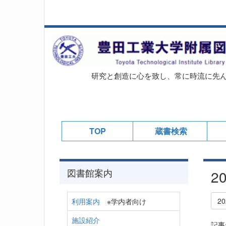
研究と創造に心を致し、常に時流に先
TOP
蔵書検索
図書館案内
2
2
利用案内
※学内者向け
施設紹介
記事