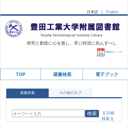
日本語 |
English
研究と創造に心を致し、常に時流に先んずべし
図書館カレンダー
TOP
蔵書検索
電子ブック
蔵書検索
その他のタブ
||
詳細
検索
検索
||