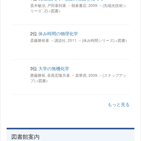
斎木敏治, 戸田泰則著. -- 朝倉書店, 2009. -- (先端光技術シ
リーズ ; 2).<図書>
2位
休み時間の物理化学
斎藤勝裕著. -- 講談社, 2011. -- (休み時間シリーズ).<図書>
3位
大学の無機化学
齋藤勝裕, 長尾宏隆共著. -- 裳華房, 2009. -- (ステップアッ
プ).<図書>
もっと見る
図書館案内