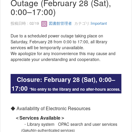
Outage (February 28 (Sat),
0:00–17:00)
投稿日時 : 02/19
図書館管理者
カテゴリ:
Important
Due to a scheduled power outage taking place on
Saturday, February 28 from 0:00 to 17:00, all library
services will be temporarily unavailable.
We apologize for any inconvenience this may cause and
appreciate your understanding and cooperation.
Closure: February 28 (Sat), 0:00–
17:00
*No entry to the library and no after-hours access.
◆ Availability of Electronic Resources
＜Services Available＞
・Library system OPAC search and user services
(GakuNin-authenticated services)