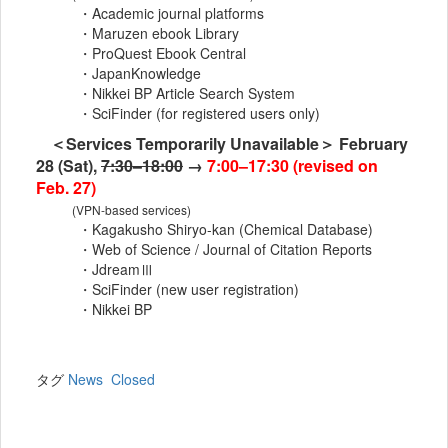
・Academic journal platforms
・Maruzen ebook Library
・ProQuest Ebook Central
・JapanKnowledge
・Nikkei BP Article Search System
・SciFinder (for registered users only)
＜Services Temporarily Unavailable＞ February
28 (Sat),
7:30–18:00
→
7:00–17:30 (revised on
Feb. 27)
(VPN-based services)
・Kagakusho Shiryo-kan (Chemical Database)
・Web of Science / Journal of Citation Reports
・JdreamⅢ
・SciFinder (new user registration)
・Nikkei BP
タグ
News
Closed