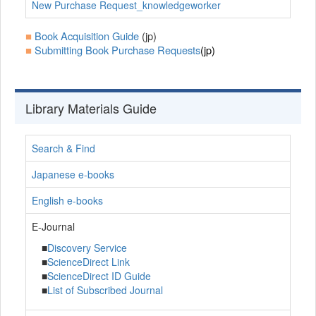
New Purchase Request_knowledgeworker
■
Book Acquisition Guide
(jp)
■
Submitting Book Purchase Requests
(jp)
Library Materials Guide
Search & Find
Japanese e-books
English e-books
E-Journal
■
Discovery Service
■
ScienceDirect Link
■
ScienceDirect ID Guide
■
List of Subscribed Journal