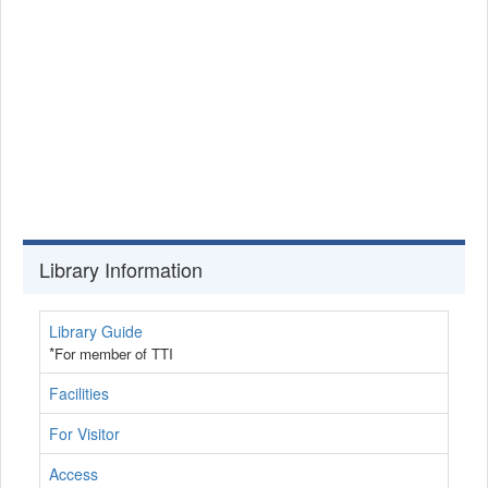
Library Information
Library Guide
*
For member of TTI
Facilities
For Visitor
Access