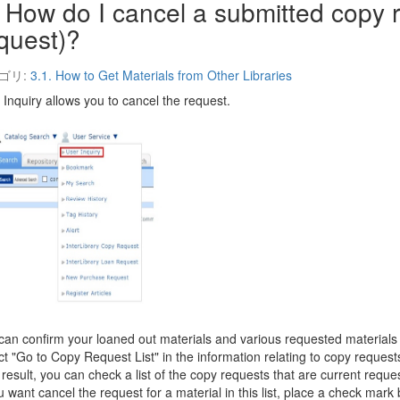
How do I cancel a submitted copy r
quest)?
ゴリ:
3.1. How to Get Materials from Other Libraries
 Inquiry allows you to cancel the request.
can confirm your loaned out materials and various requested materials 
ct "Go to Copy Request List" in the information relating to copy reques
 result, you can check a list of the copy requests that are current reque
ou want cancel the request for a material in this list, place a check mar