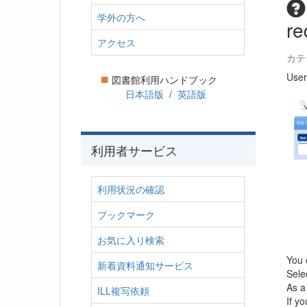
学外の方へ
re
アクセス
カテ
■
User
図書館利用ハンドブック
日本語版
/
英語版
利用者サービス
利用状況の確認
ブックマーク
お気に入り検索
You 
新着資料通知サービス
Sele
As a
ILL複写依頼
If y