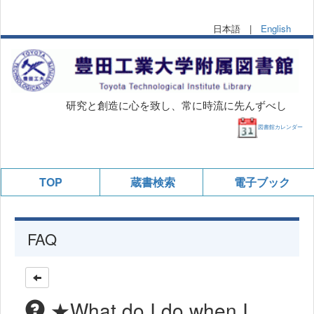
日本語 |
English
研究と創造に心を致し、常に時流に先んずべし
図書館カレンダー
TOP
蔵書検索
電子ブック
FAQ
★What do I do when I