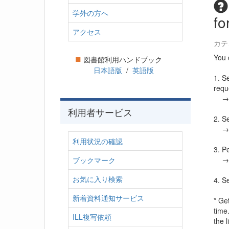
学外の方へ
fo
アクセス
カテ
■
You 
図書館利用ハンドブック
日本語版
/
英語版
1. S
requ
→ Pe
利用者サービス
2. Se
→ Pe
利用状況の確認
3. P
→ Se
ブックマーク
お気に入り検索
4. S
新着資料通知サービス
* Get
time
ILL複写依頼
the l