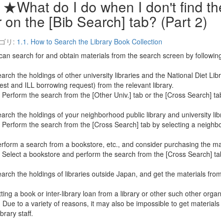
★What do I do when I don't find the
r on the [Bib Search] tab? (Part 2)
ゴリ:
1.1. How to Search the Library Book Collection
can search for and obtain materials from the search screen by followin
earch the holdings of other university libraries and the National Diet Li
est and ILL borrowing request) from the relevant library.
rform the search from the [Other Univ.] tab or the [Cross Search] ta
arch the holdings of your neighborhood public library and university librar
rform the search from the [Cross Search] tab by selecting a neighborhoo
erform a search from a bookstore, etc., and consider purchasing the mat
lect a bookstore and perform the search from the [Cross Search] ta
earch the holdings of libraries outside Japan, and get the materials from 
ting a book or inter-library loan from a library or other such other orga
. Due to a variety of reasons, it may also be impossible to get materials 
ibrary staff.