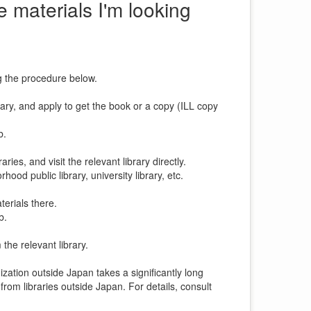
 materials I'm looking
g the procedure below.
brary, and apply to get the book or a copy (ILL copy
b.
ies, and visit the relevant library directly.
d public library, university library, etc.
erials there.
b.
the relevant library.
nization outside Japan takes a significantly long
from libraries outside Japan. For details, consult