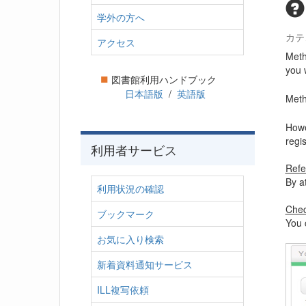
学外の方へ
カテ
アクセス
Meth
you 
■
図書館利用ハンドブック
日本語版
/
英語版
Meth
Howev
regi
利用者サービス
Refe
By a
利用状況の確認
Chec
ブックマーク
You 
お気に入り検索
新着資料通知サービス
ILL複写依頼