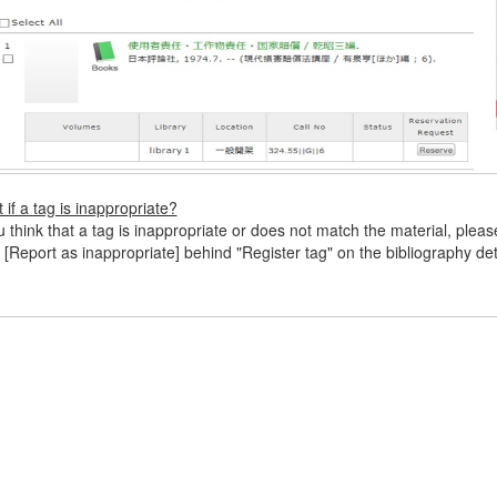
 if a tag is inappropriate?
ou think that a tag is inappropriate or does not match the material, pleas
k [Report as inappropriate] behind "Register tag" on the bibliography deta