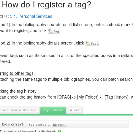
How do I register a tag?
ゴリ:
5.1. Personal Services
od 1) In the bibliography search result list screen, enter a check mark 
want to register, and click
.
od 2) In the bibliography details screen, click
.
er, tags such as those used in a list of the specified books in a syllabus
stered.
rring to other tags
ttaching the same tags to multiple bibliographies, you can batch searc
king the tag history
can check the tag history from [OPAC] -> [My Folder] -> [Tag History], w