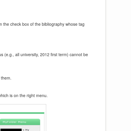
in the check box of the bibliography whose tag
 (e.g., all university, 2012 first term) cannot be
h them.
hich is on the right menu.