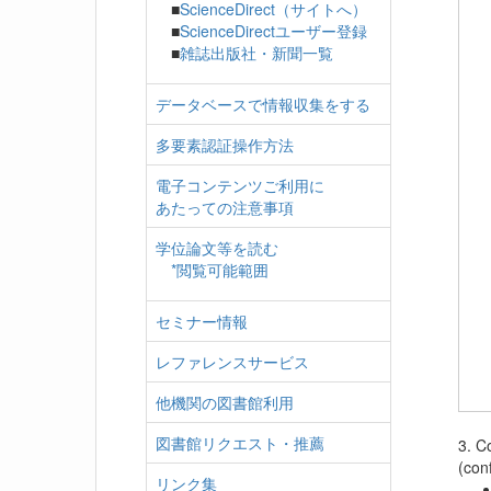
■
ScienceDirect（サイトへ）
■
ScienceDirectユーザー登録
■
雑誌出版社・新聞一覧
データベースで情報収集をする
多要素認証操作方法
電子コンテンツご利用に
あたっての注意事項
学位論文等を読む
*閲覧可能範囲
セミナー情報
レファレンスサービス
他機関の図書館利用
図書館リクエスト・推薦
3. C
(conf
リンク集