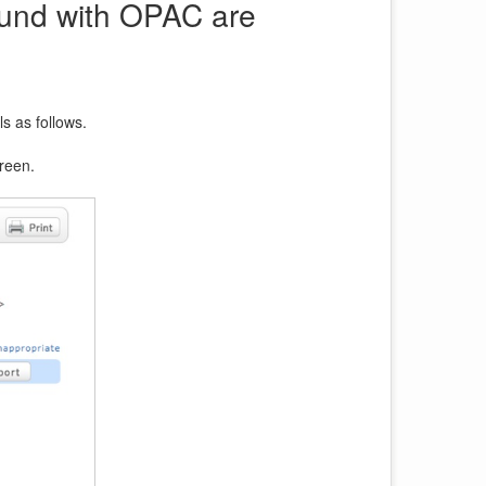
found with OPAC are
s as follows.
creen.