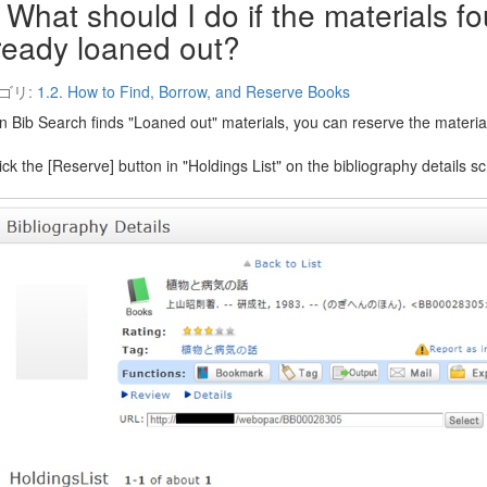
What should I do if the materials 
ready loaned out?
ゴリ:
1.2. How to Find, Borrow, and Reserve Books
 Bib Search finds "Loaned out" materials, you can reserve the material
ick the [Reserve] button in "Holdings List" on the bibliography details s