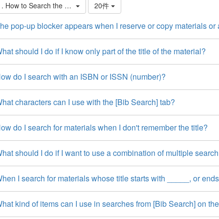
1. How to Search the Library Book Collection
20件
e pop-up blocker appears when I reserve or copy materials or app
at should I do if I know only part of the title of the material?
ow do I search with an ISBN or ISSN (number)?
at characters can I use with the [Bib Search] tab?
w do I search for materials when I don't remember the title?
at should I do if I want to use a combination of multiple search
en I search for materials whose title starts with _____, or end
hat kind of items can I use in searches from [Bib Search] on t