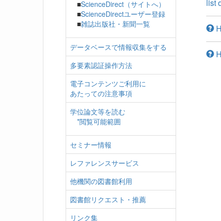
list
■
ScienceDirect（サイトへ）
■
ScienceDirectユーザー登録
■
雑誌出版社・新聞一覧
H
データベースで情報収集をする
H
多要素認証操作方法
電子コンテンツご利用に
あたっての注意事項
学位論文等を読む
*閲覧可能範囲
セミナー情報
レファレンスサービス
他機関の図書館利用
図書館リクエスト・推薦
リンク集