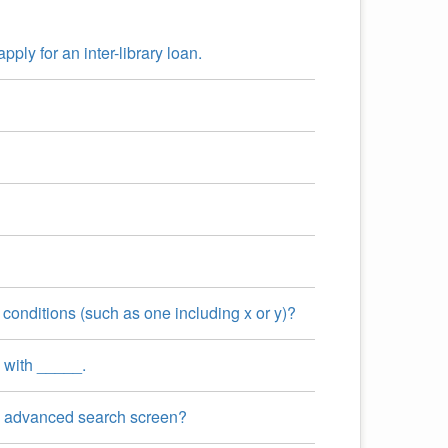
ly for an inter-library loan.
 conditions (such as one including x or y)?
s with _____.
he advanced search screen?