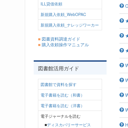
ILL貸借依頼
C
新規購入依頼_WebOPAC
★C
新規購入依頼_ナレッジワーカー
★W
■
図書資料調達ガイド
■
購入依頼操作マニュアル
★W
W
図書館活用ガイド
Wh
図書館で資料を探す
W
電子書籍を読む（和書）
電子書籍を読む（洋書）
Wh
電子ジャーナルを読む
Ho
■
ディスカバリーサービス