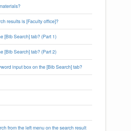
materials?
 results is [Faculty office]?
e [Bib Search] tab? (Part 1)
e [Bib Search] tab? (Part 2)
word input box on the [Bib Search] tab?
arch from the left menu on the search result