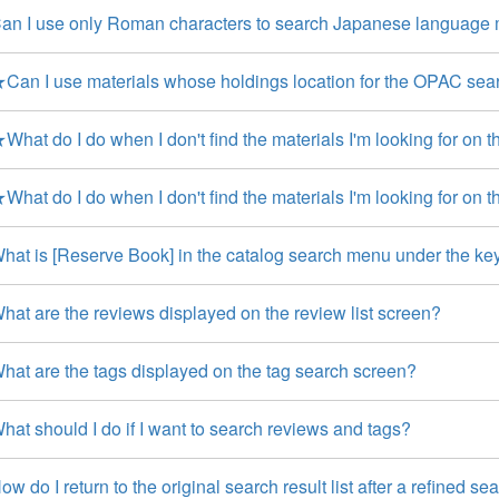
an I use only Roman characters to search Japanese language 
an I use materials whose holdings location for the OPAC search
hat do I do when I don't find the materials I'm looking for on th
hat do I do when I don't find the materials I'm looking for on th
hat is [Reserve Book] in the catalog search menu under the key
at are the reviews displayed on the review list screen?
hat are the tags displayed on the tag search screen?
at should I do if I want to search reviews and tags?
w do I return to the original search result list after a refined se