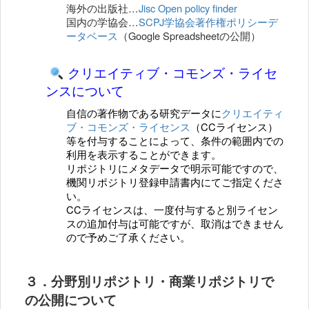
海外の出版社…
Jisc Open policy finder
国内の学協会…
SCPJ学協会著作権ポリシーデ
ータベース
（Google Spreadsheetの公開）
クリエイティブ・コモンズ・ライセ
ンスについて
自信の著作物である研究データに
クリエイティ
ブ・コモンズ・ライセンス
（CCライセンス）
等を付与することによって、条件の範囲内での
利用を表示することができます。
リポジトリにメタデータで明示可能ですので、
機関リポジトリ登録申請書内にて
ご指定くださ
い。
CCライセンスは、一度付与すると別ライセン
スの追加付与は可能ですが、取消はできません
ので予めご了承ください。
３．分野別リポジトリ・商業リポジトリで
の公開について