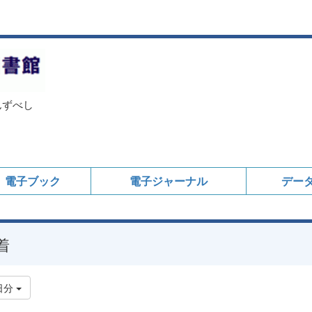
んずべし
電子ブック
電子ジャーナル
デー
着
日分